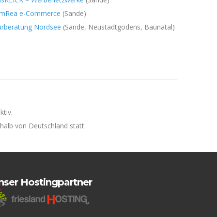
amRea e-Commerce
(Sande)
urberatung Nordsee
(Sande, Neustadtgödens, Baunatal)
ktiv.
halb von Deutschland statt.
nser Hostingpartner