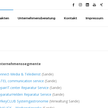
Fakten
Unternehmensberatung
Kontakt
Impressum
nternehmenssegmente
onnect-Media & Teledienst
(Sande)
sTEL communication service
(Sande)
epairIT.center Reparatur Service
(Sande)
paraturHelden Reparatur Service
(Sande)
YkeyCLUB Systemgastronomie
(Verwaltung Sande)
dsKLICK – Werbenetzwerke
(Sande)